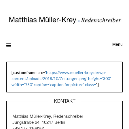
Menu
[customframe src=’
https://www.mueller-krey.de/wp-
content/uploads/2018/10/Zeitungen.png’ height=’300′
width=’750′ caption=’caption for picture’ class=
”]
KONTAKT
Matthias Müller-Krey, Redenschreiber
Jungstraße 24, 10247 Berlin
+49 177 3168361