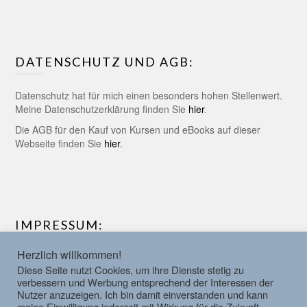
DATENSCHUTZ UND AGB:
Datenschutz hat für mich einen besonders hohen Stellenwert.
Meine Datenschutzerklärung finden Sie
hier
.
Die AGB für den Kauf von Kursen und eBooks auf dieser
Webseite finden Sie
hier
.
IMPRESSUM:
Herzlich willkommen!
Verantwortlich für den Inhalt dieser Webseite ist Matthias
Diese Seite nutzt Cookies, um ihre Dienste stetig zu
Müller-Krey. Weitere Informationen dazu finden Sie im
hier
.
verbessern und Werbung entsprechend der Interessen der
Nutzer anzuzeigen. Ich bin damit einverstanden und kann
meine Einwilligung jederzeit mit Wirkung für die Zukunft