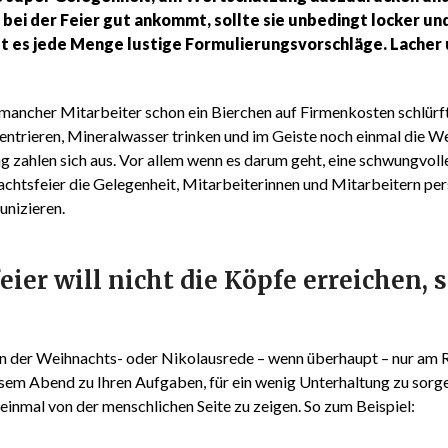
e bei der Feier gut ankommt, sollte sie unbedingt locker u
gibt es jede Menge lustige Formulierungsvorschläge. Lacher
mancher Mitarbeiter schon ein Bierchen auf Firmenkosten schlürft
onzentrieren, Mineralwasser trinken und im Geiste noch einmal die
g zahlen sich aus. Vor allem wenn es darum geht, eine schwungvol
achtsfeier die Gelegenheit, Mitarbeiterinnen und Mitarbeitern pe
nizieren.
ier will nicht die Köpfe erreichen,
n der Weihnachts- oder Nikolausrede – wenn überhaupt – nur am 
em Abend zu Ihren Aufgaben, für ein wenig Unterhaltung zu sorgen.
 einmal von der menschlichen Seite zu zeigen. So zum Beispiel: