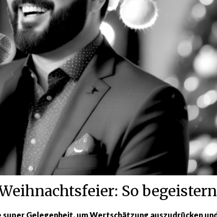
 Weihnachtsfeier: So begeistern
ne super Gelegenheit, um Wertschätzung auszudrücken und