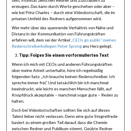
sein, Intimität zwischen Redner und Zuschauern zu
erzeugen. Das kann durch Worte geschehen oder aber –
wie bei Prinz Charles – durch eine Videobotschaft, die im
privaten Umfeld des Redners aufgenommen wird.
Wer mehr über das spannende Verhältnis von Nähe und
Distanz in der Kommunikation von Führungskräften
erfahren will, dem sei der Artikel
„CEOs go public” meines
Redenschreiberkollegen Peter Sprong
ans Herz gelegt.
Tipp: Folgen Sie einem vorformulierten Text
Wenn ich mich mit CEOs und anderen Führungskräften
über meine Arbeit unterhalte, höre ich regelmäßig
folgenden Satz: „Ich brauche keinen Redenschreiber. Ich
spreche immer frei.” Und tatsächlich bin ich manchmal
beeindruckt, wie leicht es manchen Menschen fällt, auf
Knopfdruck akzeptable – manchmal sogar gute – Reden zu
halten.
Doch bei Videobotschaften sollten Sie sich auf dieses
Talent lieber nicht verlassen. Denn eine gute Stegreifrede
basiert zu einem großen Teil darauf, dass die Chemie
zwischen Redner und Publikum stimmt. Geübte Redner