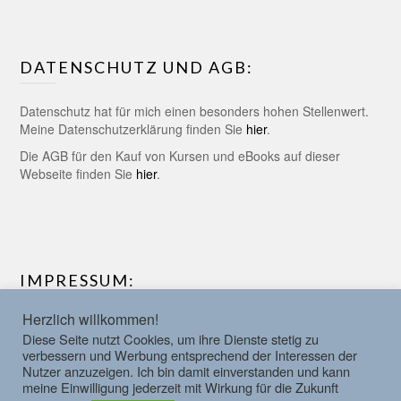
DATENSCHUTZ UND AGB:
Datenschutz hat für mich einen besonders hohen Stellenwert.
Meine Datenschutzerklärung finden Sie
hier
.
Die AGB für den Kauf von Kursen und eBooks auf dieser
Webseite finden Sie
hier
.
IMPRESSUM:
Herzlich willkommen!
Verantwortlich für den Inhalt dieser Webseite ist Matthias
Diese Seite nutzt Cookies, um ihre Dienste stetig zu
Müller-Krey. Weitere Informationen dazu finden Sie im
hier
.
verbessern und Werbung entsprechend der Interessen der
Nutzer anzuzeigen. Ich bin damit einverstanden und kann
meine Einwilligung jederzeit mit Wirkung für die Zukunft